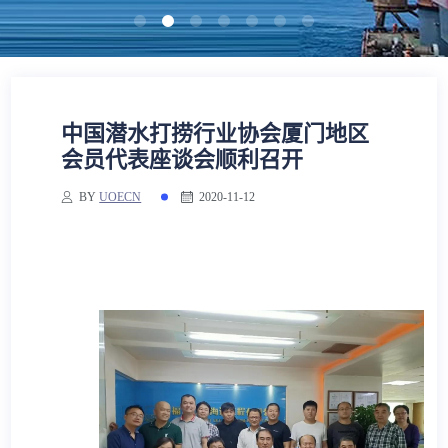
海上救助与打捞及油污处理
远洋拖航
抢险救助
海事技术服务
打捞
专业工程吊装
中国潜水打捞行业协会厦门地区
水下抽油
会员代表座谈会顺利召开
船舶管理
BY
UOECN
2020-11-12
海洋石油工程
其它
海上风电安装
远洋拖航
海事技术服务
海上救助与打捞及油污处理
专业工程吊装
海洋石油工程