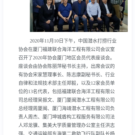
船舶管理
海上风电安装
其它
远洋拖航
海事技术服务
2020年
11
月
10
日下午，中国潜水打捞行业
协会在厦门福建联合海洋工程有限公司会议室
专业工程吊装
召开了
2020
年协会厦门地区会员代表座谈会。
海上救助与打捞及油污处理
座谈会由协会陈丽萍秘书长主持，出席会议的
船舶管理
有协会宋家慧理事长、陈志康副秘书长、行业
海洋石油工程
其它
自律和法规技术部主任郑毅，以及
12
家会员单
位的
13
名代表，包括福建联合海洋工程有限公
海上风电安装
司总经理吴振文、厦门厦闽潜水工程有限公司
远洋拖航
总经理周厦闽、厦门海靖潜水工程有限公司负
责人周杰、厦门坤城盾构工程服务有限公司法
海事技术服务
人邓龙骥、集美大学质量管理办公室主任洪志
强、交通运输部东海第二救助飞行队副队长杨